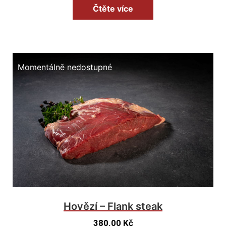
Čtěte více
Momentálně nedostupné
Hovězí – Flank steak
380.00
Kč