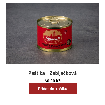
Paštika – Zabijačková
60.00
Kč
Přidat do košíku