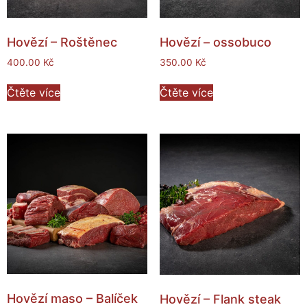
Hovězí – Roštěnec
Hovězí – ossobuco
400.00
Kč
350.00
Kč
Čtěte více
Čtěte více
Hovězí maso – Balíček
Hovězí – Flank steak