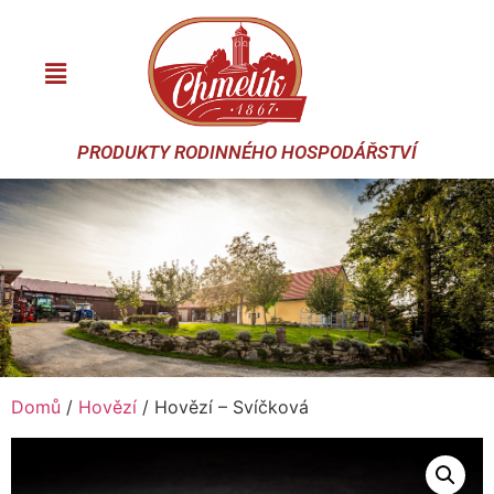
PRODUKTY RODINNÉHO HOSPODÁŘSTVÍ
Domů
/
Hovězí
/ Hovězí – Svíčková